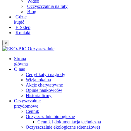
Wideo
Oczyszczalnia na raty
Blog
Gdzie
kupić
E-Sklep
Kontakt
×
Strona
główna
O nas
Certyfikaty i nagrody
Wizja lokalna
Akcje charytatywne
Opinie naukowców
Historia firmy
Oczyszczalnie
przydomowe
Cennik
Oczyszczalnie biologiczne
Cennik i dokumentacja techniczna
Oczyszczalnie ekologiczne (drenażowe)