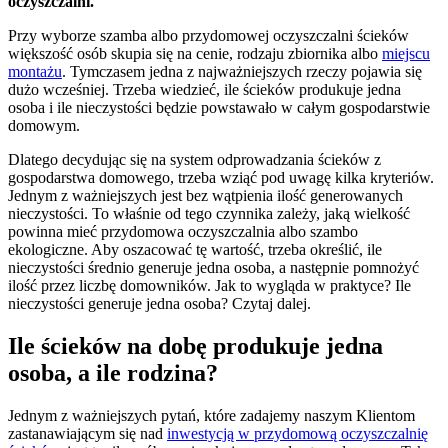
oczyszczalni.
Przy wyborze szamba albo przydomowej oczyszczalni ścieków
większość osób skupia się na cenie, rodzaju zbiornika albo
miejscu
montażu
. Tymczasem jedna z najważniejszych rzeczy pojawia się
dużo wcześniej. Trzeba wiedzieć, ile ścieków produkuje jedna
osoba i ile nieczystości będzie powstawało w całym gospodarstwie
domowym.
Dlatego
decydując się na system odprowadzania ścieków z
gospodarstwa domowego, trzeba wziąć pod uwagę kilka kryteriów.
Jednym z ważniejszych jest bez wątpienia ilość generowanych
nieczystości. To właśnie od tego czynnika zależy, jaką wielkość
powinna mieć przydomowa oczyszczalnia albo szambo
ekologiczne. Aby oszacować tę wartość, trzeba określić, ile
nieczystości średnio generuje jedna osoba, a następnie pomnożyć
ilość przez liczbę domowników. Jak to wygląda w praktyce? Ile
nieczystości generuje jedna osoba?
Czytaj dalej.
Ile ścieków na dobę produkuje jedna
osoba, a ile rodzina?
Jednym z ważniejszych pytań, które zadajemy naszym Klientom
zastanawiającym się nad
inwestycją w przydomową oczyszczalnię