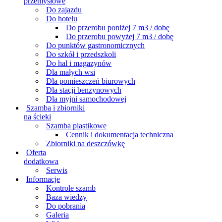
przemysłowe
Do zajazdu
Do hotelu
Do przerobu poniżej 7 m3 / dobę
Do przerobu powyżej 7 m3 / dobę
Do punktów gastronomicznych
Do szkół i przedszkoli
Do hal i magazynów
Dla małych wsi
Dla pomieszczeń biurowych
Dla stacji benzynowych
Dla myjni samochodowej
Szamba i zbiorniki
na ścieki
Szamba plastikowe
Cennik i dokumentacja techniczna
Zbiorniki na deszczówkę
Oferta
dodatkowa
Serwis
Informacje
Kontrole szamb
Baza wiedzy
Do pobrania
Galeria