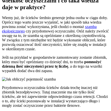
wielkość oczyszczalni i
co taka wiedza
daje w praktyce?
Wiemy już, ile ścieków średnio generuje jedna osoba w ciągu doby.
Oprócz tego warto jeszcze wyjaśnić, w jaki sposób taka wiedza
powinna zostać wykorzystana, jeśli chodzi o montaż
szamba
ekologicznego
czy przydomowej oczyszczalni. Otóż należy zwrócić
uwagę na to, że szamba są opróżniane z określoną częstotliwością.
W związku z tym niezbędne też będzie wykonanie obliczeń, które
pozwolą oszacować ilość nieczystości, które się znajdą w instalacji
w określonym czasie.
Jeśli na przykład w gospodarstwie zamontowany zostanie zbiornik,
który musi być opróżniany co dziesięć dni, to trzeba
pomnożyć
dzienną ilość nieczystości przez tę liczbę
, a do tego na wszelki
wypadek dodać dwa dni zapasu.
Przydomowa oczyszczalnia ścieków działa trochę inaczej niż
zbiornik bezodpływowy. Tutaj znaczenie ma nie tylko ilość
ścieków, ale też zapewnienie odpowiedniego czasu retencji. Chodzi
o to, aby ścieki pozostawały w instalacji wystarczająco długo i
mogły zostać oczyszczone przez bakterie tlenowe.