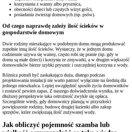
korzystania z wanny albo prysznica,
obecności dzieci lub częstych wizyt gości,
posiadania zwierząt domowych (np. psów).
Od czego naprawdę zależy ilość ścieków w
gospodarstwie domowym
Dwie rodziny mieszkające w podobnym domu mogą produkować
zupełnie inną ilość ścieków. Wystarczy, że w jednym domu
codziennie używa się wanny, często robi się pranie (np. gdy w
domu są małe dzieci) i korzysta ze zmywarki, a w drugim większość
domowników bierze szybki prysznic i oszczędniej korzysta z wody.
Różnica potrafi być zaskakująco duża, dlatego podczas
projektowania instalacji nie warto patrzeć wyłącznie na średnią dla
jednego mieszkańca. Lepiej uwzględnić sposób życia domowników
i zostawić pewien zapas. Z naszego doświadczenia wynika, że w
dłuższej perspektywie taka ostrożność zwykle się opłaca.
Szczególnie wtedy, gdy domownicy planują w przyszłości
powiększenie rodziny, budowę drugiej łazienki albo zakup
sprzętów, które zwiększają ilość zużywanej wody.
Jak obliczyć pojemność szamba lub