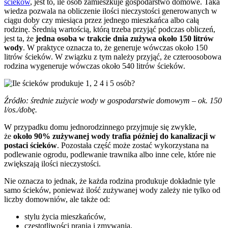
ścieków
, jest to, ile osób zamieszkuje gospodarstwo domowe. Taka
wiedza pozwala na obliczenie ilości nieczystości generowanych w
ciągu doby czy miesiąca przez jednego mieszkańca albo całą
rodzinę. Średnią wartością, którą trzeba przyjąć podczas obliczeń,
jest ta, że
jedna osoba w trakcie dnia zużywa około 150 litrów
wody
. W praktyce oznacza to, że generuje wówczas około 150
litrów ścieków. W związku z tym należy przyjąć, że czteroosobowa
rodzina wygeneruje wówczas około 540 litrów ścieków.
Źródło: średnie zużycie wody w gospodarstwie domowym – ok. 150
l/os./dobę.
W przypadku domu jednorodzinnego przyjmuje się zwykle,
że
około 90% zużywanej wody trafia później do kanalizacji w
postaci ścieków
. Pozostała część może zostać wykorzystana na
podlewanie ogrodu, podlewanie trawnika albo inne cele, które nie
zwiększają ilości nieczystości.
Nie oznacza to jednak, że każda rodzina produkuje dokładnie tyle
samo ścieków, ponieważ ilość zużywanej wody zależy nie tylko od
liczby domowniów, ale także od:
stylu życia mieszkańców,
częstotliwości prania i zmywania,