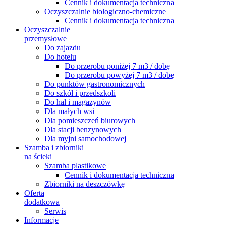
Cennik i dokumentacja techniczna
Oczyszczalnie biologiczno-chemiczne
Cennik i dokumentacja techniczna
Oczyszczalnie
przemysłowe
Do zajazdu
Do hotelu
Do przerobu poniżej 7 m3 / dobę
Do przerobu powyżej 7 m3 / dobę
Do punktów gastronomicznych
Do szkół i przedszkoli
Do hal i magazynów
Dla małych wsi
Dla pomieszczeń biurowych
Dla stacji benzynowych
Dla myjni samochodowej
Szamba i zbiorniki
na ścieki
Szamba plastikowe
Cennik i dokumentacja techniczna
Zbiorniki na deszczówkę
Oferta
dodatkowa
Serwis
Informacje