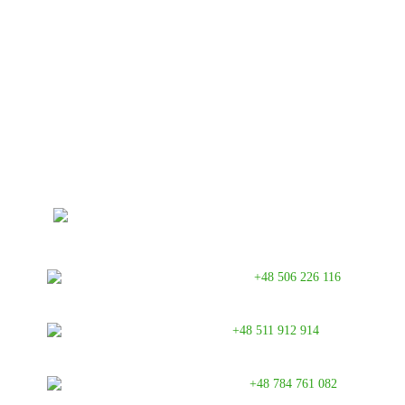
DANE KONTAKTOWE
ul. Tymienieckiego 25c/192,
90-350 Łódź
Doradztwo -
+48 506 226 116
Serwis -
+48 511 912 914
Realizacje -
+48 784 761 082