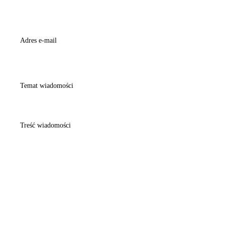
Zapoznałem się z
Polityką prywatności
serwisu
www.oczyszczalnia.net
oraz wyrażam zgodę na przetwarzanie przez
EKO-BIO OCZYSZCZALNIE SPÓŁKA Z OGRANICZONĄ
ODPOWIEDZIALNOŚCIĄ SPÓŁKA KOMANDYTOWA,