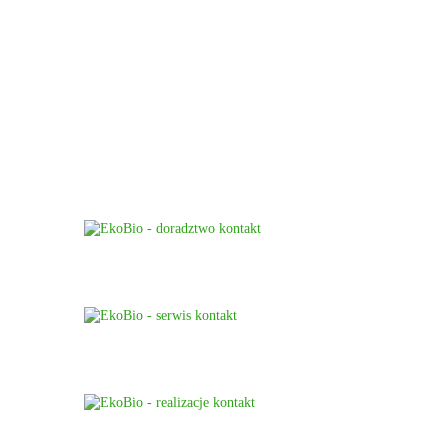
„EKO-BIO OCZYSZCZALNIE” SP. Z
O.O. SP.K.
+48 506 226 116
+48 511 912 914
+48 784 761 082