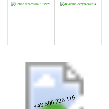
Dobór separatora
Jaka pora roku
tłuszczu – na jakie
jest najlepsza na
parametry zwrócić
budowę
uwagę przy
oczyszczalni
wyborze?
przydomowej?
+48 506 226 116