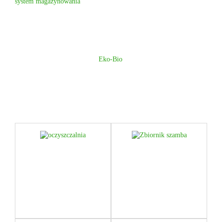
system magazynowania
.
Jeśli szukasz sprawdzonych rozwiązań, które przetrwają lata i są
odporne na trudne warunki gruntowe, zapraszamy do zapoznania się
z naszą ofertą. Znajdziesz u nas szeroki wybór zbiorników na
deszczówkę, które idealnie dopasujesz do potrzeb Twojego domu i
ogrodu. Zacznij oszczędzać wodę i pieniądze już dziś, wybierając
profesjonalne rozwiązania od
Eko-Bio
!
Podobne wpisy
Jaką mamy
Zbiornik szamba –
pewność, że
betonowy czy z
przydomowa
tworzyw
oczyszczalnia jest
sztucznych?
skuteczna?