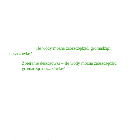
zasobu jest bezobsługowe, a jej jakość po filtracji w pełni wystarcza
do celów gospodarczych. Woda deszczowa jest cennym zasobem, a
retencja to ekologiczne rozwiązanie, które zapewnia ochrona
środowiska i realne korzyści ekologiczne dla środowiska
naturalnego oraz naszej kieszeni. Warto więc wykorzystać wodę,
która spada nam prosto z nieba, by zadbać o rośliny i domu budżet.
Mimo konieczności usuwania zanieczyszczeń z dachu, bilans zysków
jest zawsze dodatni.
Przeczytaj też:
Ile wody można zaoszczędzić, gromadząc
deszczówkę?
Zbieranie deszczówki – ile wody można zaoszczędzić,
gromadząc deszczówkę?
INWESTYCJA, KTÓRA SIĘ
ZWRACA
Decyzja o gromadzeniu deszczówki to jeden z najlepszych kroków,
jakie możemy podjąć dla naszego budżetu domowego oraz
środowiska naturalnego. Niezależnie od tego, czy planujesz
wykorzystywać wodę opadową tylko do podlewania ogrodu i mycia
auta, czy myślisz o zaawansowanej instalacji zasilającej spłuczki i
pralkę, kluczem do sukcesu jest trwały i odpowiednio dobrany