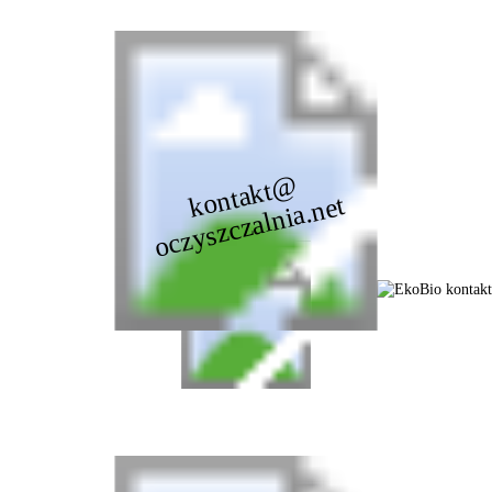
kontakt@
oczyszczalnia.net