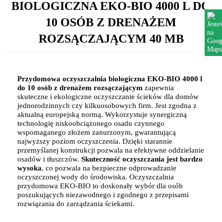
BIOLOGICZNA EKO-BIO 4000 L DO
10 OSÓB Z DRENAŻEM
ROZSĄCZAJĄCYM 40 MB
Przydomowa oczyszczalnia biologiczna EKO-BIO 4000 l
do 10 osób z drenażem rozsączającym
zapewnia
skuteczne i ekologiczne oczyszczanie ścieków dla domów
jednorodzinnych czy kilkuosobowych firm. Jest zgodna z
aktualną europejską normą. Wykorzystuje synergiczną
technologię niskoobciążonego osadu czynnego
wspomaganego złożem zanurzonym, gwarantującą
najwyższy poziom oczyszczenia. Dzięki starannie
przemyślanej konstrukcji pozwala na efektywne oddzielanie
osadów i tłuszczów.
Skuteczność oczyszczania jest bardzo
wysoka
, co pozwala na bezpieczne odprowadzanie
oczyszczonej wody do środowiska. Oczyszczalnia
przydomowa EKO-BIO to doskonały wybór dla osób
poszukujących niezawodnego i zgodnego z przepisami
rozwiązania do zarządzania ściekami.