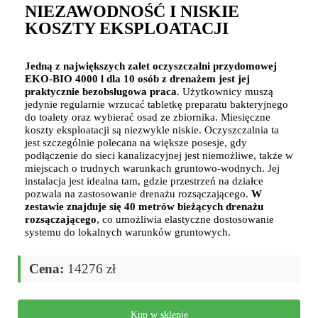
NIEZAWODNOŚĆ I NISKIE
KOSZTY EKSPLOATACJI
Jedną z największych zalet oczyszczalni przydomowej
EKO-BIO 4000 l dla 10 osób z drenażem jest jej
praktycznie bezobsługowa praca
. Użytkownicy muszą
jedynie regularnie wrzucać tabletkę preparatu bakteryjnego
do toalety oraz wybierać osad ze zbiornika. Miesięczne
koszty eksploatacji są niezwykle niskie. Oczyszczalnia ta
jest szczególnie polecana na większe posesje, gdy
podłączenie do sieci kanalizacyjnej jest niemożliwe, także w
miejscach o trudnych warunkach gruntowo-wodnych. Jej
instalacja jest idealna tam, gdzie przestrzeń na działce
pozwala na zastosowanie drenażu rozsączającego.
W
zestawie znajduje się 40 metrów bieżących drenażu
rozsączającego
, co umożliwia elastyczne dostosowanie
systemu do lokalnych warunków gruntowych.
Cena:
14276 zł
Kup w sklepie