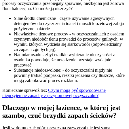
procesy oczyszczania przebiegały sprawnie, niezbędna jest zdrowa
flora bakteryjna. Co może ją niszczyć?
Silne środki chemiczne - częste używanie agresywnych
detergentów do czyszczenia toalet i muszli klozetowej zabija
pożyteczne bakterie.
Niewłaściwe tlenowe procesy - w oczyszczalniach z osadem
czynnym niedobór tlenu prowadzi do procesów gnilnych, w
wyniku których wydziela się siarkowodór (odpowiedzialny
za zapach zgniłych jaj).
Nadmiar osadu - zbyt rzadkie wybieranie nieczystości z
osadnika powoduje, że urządzenie przestaje wydajnie
pracować.
Substancje niedozwolone: - do oczyszczalni nigdy nie
powinny trafiać podpaski, resztki jedzenia czy tłuszcze, które
mogą zablokować proces rozkładu.
Koniecznie sprawdź też:
Czym mogą być spowodowane
nieprzyjemne zapachy z przydomowej oczyszczalni?
Dlaczego w mojej łazience, w której jest
szambo, czuć brzydki zapach ścieków?
Jeśli w domu czuć odór, przyczyną zazwyczaj nie jest sama