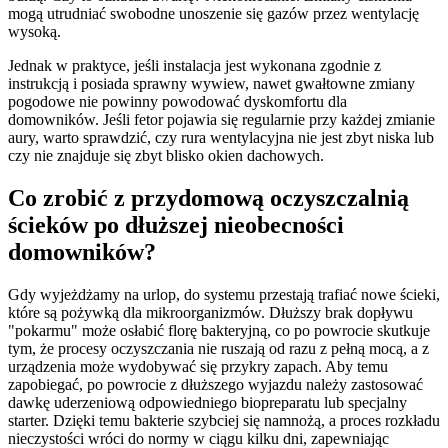
mogą utrudniać swobodne unoszenie się gazów przez wentylację
wysoką.
Jednak w praktyce, jeśli instalacja jest wykonana zgodnie z
instrukcją i posiada sprawny wywiew, nawet gwałtowne zmiany
pogodowe nie powinny powodować dyskomfortu dla
domowników. Jeśli fetor pojawia się regularnie przy każdej zmianie
aury, warto sprawdzić, czy rura wentylacyjna nie jest zbyt niska lub
czy nie znajduje się zbyt blisko okien dachowych.
Co zrobić z przydomową oczyszczalnią
ścieków po dłuższej nieobecności
domowników?
Gdy wyjeżdżamy na urlop, do systemu przestają trafiać nowe ścieki,
które są pożywką dla mikroorganizmów. Dłuższy brak dopływu
"pokarmu" może osłabić florę bakteryjną, co po powrocie skutkuje
tym, że procesy oczyszczania nie ruszają od razu z pełną mocą, a z
urządzenia może wydobywać się przykry zapach. Aby temu
zapobiegać, po powrocie z dłuższego wyjazdu należy zastosować
dawkę uderzeniową odpowiedniego biopreparatu lub specjalny
starter. Dzięki temu bakterie szybciej się namnożą, a proces rozkładu
nieczystości wróci do normy w ciągu kilku dni, zapewniając