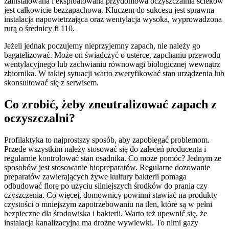
zainstalowana i eksploatowana przydomowa oczyszczalnia ścieków
jest całkowicie bezzapachowa. Kluczem do sukcesu jest sprawna
instalacja napowietrzająca oraz wentylacja wysoka, wyprowadzona
rurą o średnicy fi 110.
Jeżeli jednak poczujemy nieprzyjemny zapach, nie należy go
bagatelizować. Może on świadczyć o usterce, zapchaniu przewodu
wentylacyjnego lub zachwianiu równowagi biologicznej wewnątrz
zbiornika. W takiej sytuacji warto zweryfikować stan urządzenia lub
skonsultować się z serwisem.
Co zrobić, żeby zneutralizować zapach z
oczyszczalni?
Profilaktyka to najprostszy sposób, aby zapobiegać problemom.
Przede wszystkim należy stosować się do zaleceń producenta i
regularnie kontrolować stan osadnika. Co może pomóc? Jednym ze
sposobów jest stosowanie biopreparatów. Regularne dozowanie
preparatów zawierających żywe kultury bakterii pomaga
odbudować florę po użyciu silniejszych środków do prania czy
czyszczenia. Co więcej, domownicy powinni stawiać na produkty
czystości o mniejszym zapotrzebowaniu na tlen, które są w pełni
bezpieczne dla środowiska i bakterii. Warto też upewnić się, że
instalacja kanalizacyjna ma drożne wywiewki. To nimi gazy