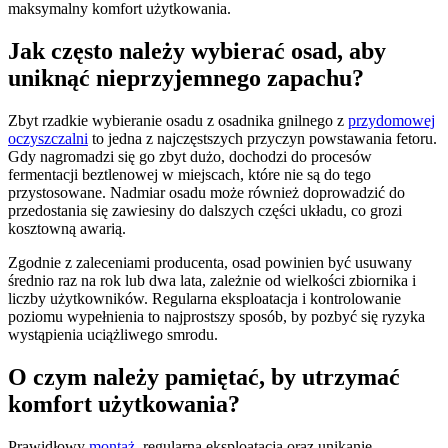
maksymalny komfort użytkowania.
Jak często należy wybierać osad, aby
uniknąć nieprzyjemnego zapachu?
Zbyt rzadkie wybieranie osadu z osadnika gnilnego z
przydomowej
oczyszczalni
to jedna z najczęstszych przyczyn powstawania fetoru.
Gdy nagromadzi się go zbyt dużo, dochodzi do procesów
fermentacji beztlenowej w miejscach, które nie są do tego
przystosowane. Nadmiar osadu może również doprowadzić do
przedostania się zawiesiny do dalszych części układu, co grozi
kosztowną awarią.
Zgodnie z zaleceniami producenta, osad powinien być usuwany
średnio raz na rok lub dwa lata, zależnie od wielkości zbiornika i
liczby użytkowników. Regularna eksploatacja i kontrolowanie
poziomu wypełnienia to najprostszy sposób, by pozbyć się ryzyka
wystąpienia uciążliwego smrodu.
O czym należy pamiętać, by utrzymać
komfort użytkowania?
Prawidłowy
montaż
, regularna eksploatacja oraz unikanie