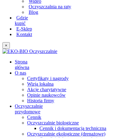
Wideo
Oczyszczalnia na raty
Blog
Gdzie
kupić
E-Sklep
Kontakt
×
Strona
główna
O nas
Certyfikaty i nagrody
Wizja lokalna
Akcje charytatywne
Opinie naukowców
Historia firmy
Oczyszczalnie
przydomowe
Cennik
Oczyszczalnie biologiczne
Cennik i dokumentacja techniczna
Oczyszczalnie ekologiczne (drenażowe)