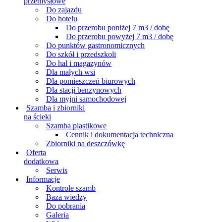
przemysłowe
Do zajazdu
Do hotelu
Do przerobu poniżej 7 m3 / dobę
Do przerobu powyżej 7 m3 / dobę
Do punktów gastronomicznych
Do szkół i przedszkoli
Do hal i magazynów
Dla małych wsi
Dla pomieszczeń biurowych
Dla stacji benzynowych
Dla myjni samochodowej
Szamba i zbiorniki
na ścieki
Szamba plastikowe
Cennik i dokumentacja techniczna
Zbiorniki na deszczówkę
Oferta
dodatkowa
Serwis
Informacje
Kontrole szamb
Baza wiedzy
Do pobrania
Galeria