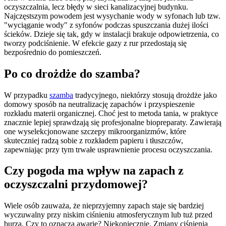
oczyszczalnia, lecz błędy w sieci kanalizacyjnej budynku.
Najczęstszym powodem jest wysychanie wody w syfonach lub tzw.
"wyciąganie wody" z syfonów podczas spuszczania dużej ilości
ścieków. Dzieje się tak, gdy w instalacji brakuje odpowietrzenia, co
tworzy podciśnienie. W efekcie gazy z rur przedostają się
bezpośrednio do pomieszczeń.
Po co drożdże do szamba?
W przypadku
szamba
tradycyjnego, niektórzy stosują drożdże jako
domowy sposób na neutralizację zapachów i przyspieszenie
rozkładu materii organicznej. Choć jest to metoda tania, w praktyce
znacznie lepiej sprawdzają się profesjonalne biopreparaty. Zawierają
one wyselekcjonowane szczepy mikroorganizmów, które
skuteczniej radzą sobie z rozkładem papieru i tłuszczów,
zapewniając przy tym trwałe usprawnienie procesu oczyszczania.
Czy pogoda ma wpływ na zapach z
oczyszczalni przydomowej?
Wiele osób zauważa, że nieprzyjemny zapach staje się bardziej
wyczuwalny przy niskim ciśnieniu atmosferycznym lub tuż przed
burzą. Czy to oznacza awarię? Niekoniecznie. Zmiany ciśnienia