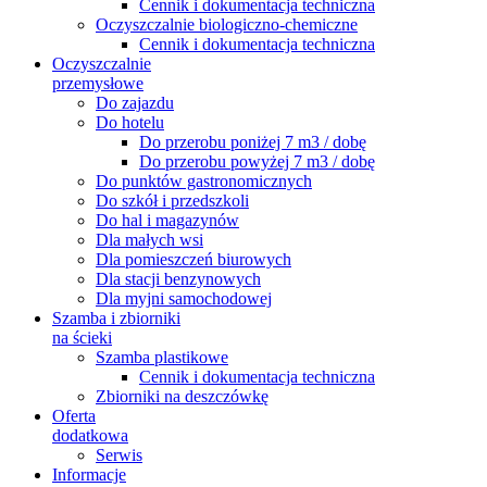
Cennik i dokumentacja techniczna
Oczyszczalnie biologiczno-chemiczne
Cennik i dokumentacja techniczna
Oczyszczalnie
przemysłowe
Do zajazdu
Do hotelu
Do przerobu poniżej 7 m3 / dobę
Do przerobu powyżej 7 m3 / dobę
Do punktów gastronomicznych
Do szkół i przedszkoli
Do hal i magazynów
Dla małych wsi
Dla pomieszczeń biurowych
Dla stacji benzynowych
Dla myjni samochodowej
Szamba i zbiorniki
na ścieki
Szamba plastikowe
Cennik i dokumentacja techniczna
Zbiorniki na deszczówkę
Oferta
dodatkowa
Serwis
Informacje