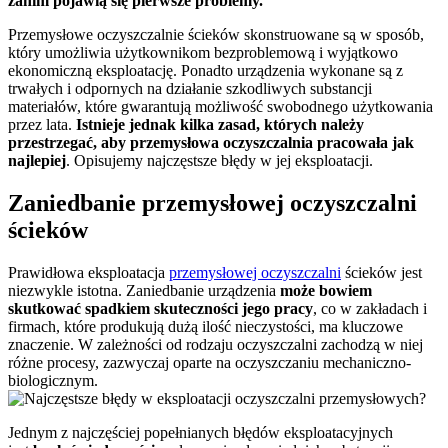
zanim pojawią się pierwsze problemy.
Przemysłowe oczyszczalnie ścieków skonstruowane są w sposób,
który umożliwia użytkownikom bezproblemową i wyjątkowo
ekonomiczną eksploatacj
ę
. Ponadto urządzenia wykonane są z
trwałych i odpornych na działanie szkodliwych substancji
materiałów, które gwarantują możliwość swobodnego użytkowania
przez lata.
Istnieje jednak kilka zasad, których należy
przestrzegać, aby przemysłowa oczyszczalnia pracowała jak
najlepiej
. Opisujemy najczęstsze błędy w jej eksploatacji.
Zaniedbanie przemysłowej oczyszczalni
ścieków
Prawidłowa eksploatacja
przemysłowej oczyszczalni
ścieków jest
niezwykle istotna. Zaniedbanie urządzenia
może bowiem
skutkować
spadkiem skuteczności jego pracy
, co w zakładach i
firmach, które produkują dużą ilość nieczystości, ma kluczowe
znaczenie. W zależności od rodzaju oczyszczaln
i z
achodzą w niej
różne procesy, zazwyczaj oparte na oczyszczaniu mechaniczno-
biologicznym.
Jednym z najczęściej popełnianych błędów eksploatacyjnych