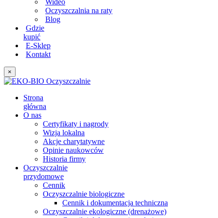
Wideo
Oczyszczalnia na raty
Blog
Gdzie
kupić
E-Sklep
Kontakt
×
Strona
główna
O nas
Certyfikaty i nagrody
Wizja lokalna
Akcje charytatywne
Opinie naukowców
Historia firmy
Oczyszczalnie
przydomowe
Cennik
Oczyszczalnie biologiczne
Cennik i dokumentacja techniczna
Oczyszczalnie ekologiczne (drenażowe)