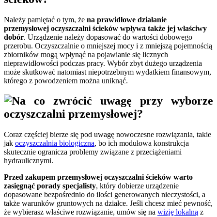
Należy pamiętać o tym, że
na prawidłowe działanie
przemysłowej oczyszczalni ścieków wpływa także jej właściwy
dobór
. Urządzenie należy dopasowa
ć do
wartości dobowego
przerobu. Oczyszczalnie o mniejszej mocy i z mniejszą pojemnością
zbiorników mogą wpłynąć na pojawianie się licznych
nieprawidłowości podczas pracy. Wybór zbyt dużego urządzenia
może skutkować natomiast niepotrzebnym wydatkiem finansowym,
którego z powodzeniem można uniknąć.
Coraz częściej bierze się pod uwagę nowoczesne rozwiązania, takie
jak
oczyszczalnia biologiczna
, bo ich modułowa konstrukcja
skutecznie ogranicza problemy związane z przeciążeniami
hydraulicznymi.
Przed zakupem przemysłowej oczyszczalni ścieków warto
zasięgnąć porady specjalisty
, który dobierze urządzenie
dopasowane bezpośrednio do ilości generowanych nieczystości, a
także warunków gruntowych na działce.
Jeśli chcesz mieć pewność,
że wybierasz właściwe rozwiązanie, umów się na
wizję lokalną
z