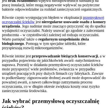
jest
brak świadomości
wpływu nieodpowiednich substancji na
pracę instalacji, które mogą negatywnie wpływać na pożyteczne
bakterie odpowiedzialne za rozkład zanieczyszczeń organicznych.
Równie często występującym
błędem w eksploatacji
przemysłowej
oczyszczalni ścieków
jest
nieregularne usuwanie osadu z komory
urządzenia
. Jego nadmiar może znacząco przyczynić się do spadku
wydajności oczyszczalni. Należy usuwać go zgodnie z zaleceniami
producenta – w częstotliwości zależnej od rodzaju oczyszczalni.
Warto pamiętać także o
regularnym uzupełnianiu złoża
biologicznego
. Pomogą w tym specjalne tabletki, które
przyspieszają rozwój mikroorganizmów.
Ró
wnie istotne jest
przeprowadzanie bieżących konserwacji
, a w
przypadku pojawienia się jakichkolwiek awarii -natychmiastowa
naprawa. Przestój w działaniu przemysłowej oczyszczalni ścieków
może przysporzyć wiele problemów, zwłaszcza w przypadku
urządzeń pracujących przy dużych firmach czy fabrykach.
Zawsze
to podkreślamy: zignorowanie drobnej awarii może doprowadzić do
poważnej awarii, a nawet całkowitego zatrzymania procesu
oczyszczania, co w długim okresie zwiększa koszty oraz ryzyko
zanieczyszczenia środowiska.
Jak wybrać przemysłową oczyszczalnię
ścieków?