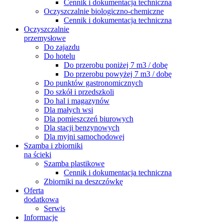
Cennik i dokumentacja techniczna
Oczyszczalnie biologiczno-chemiczne
Cennik i dokumentacja techniczna
Oczyszczalnie
przemysłowe
Do zajazdu
Do hotelu
Do przerobu poniżej 7 m3 / dobę
Do przerobu powyżej 7 m3 / dobę
Do punktów gastronomicznych
Do szkół i przedszkoli
Do hal i magazynów
Dla małych wsi
Dla pomieszczeń biurowych
Dla stacji benzynowych
Dla myjni samochodowej
Szamba i zbiorniki
na ścieki
Szamba plastikowe
Cennik i dokumentacja techniczna
Zbiorniki na deszczówkę
Oferta
dodatkowa
Serwis
Informacje