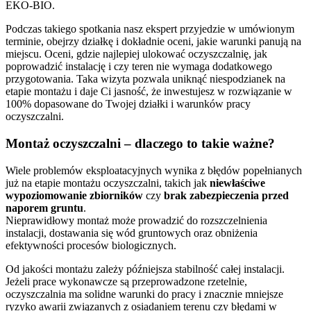
EKO-BIO.
Podczas takiego spotkania nasz ekspert przyjedzie w umówionym
terminie, obejrzy działkę i dokładnie oceni, jakie warunki panują na
miejscu. Oceni, gdzie najlepiej ulokować oczyszczalnię, jak
poprowadzić instalację i czy teren nie wymaga dodatkowego
przygotowania. Taka wizyta pozwala uniknąć niespodzianek na
etapie montażu i daje Ci jasność, że inwestujesz w rozwiązanie w
100% dopasowane do Twojej działki i warunków pracy
oczyszczalni.
Montaż oczyszczalni – dlaczego to takie ważne?
Wiele problemów eksploatacyjnych wynika z błędów popełnianych
już na etapie montażu oczyszczalni, takich jak
niewłaściwe
wypoziomowanie zbiorników
czy
brak zabezpieczenia przed
naporem gruntu
.
Nieprawidłowy montaż może prowadzić do rozszczelnienia
instalacji, dostawania się wód gruntowych oraz obniżenia
efektywności procesów biologicznych.
Od jakości montażu zależy późniejsza stabilność całej instalacji.
Jeżeli prace wykonawcze są przeprowadzone rzetelnie,
oczyszczalnia ma solidne warunki do pracy i znacznie mniejsze
ryzyko awarii związanych z osiadaniem terenu czy błędami w