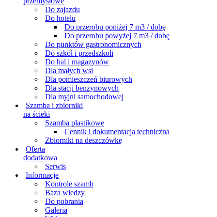
przemysłowe
Do zajazdu
Do hotelu
Do przerobu poniżej 7 m3 / dobę
Do przerobu powyżej 7 m3 / dobę
Do punktów gastronomicznych
Do szkół i przedszkoli
Do hal i magazynów
Dla małych wsi
Dla pomieszczeń biurowych
Dla stacji benzynowych
Dla myjni samochodowej
Szamba i zbiorniki
na ścieki
Szamba plastikowe
Cennik i dokumentacja techniczna
Zbiorniki na deszczówkę
Oferta
dodatkowa
Serwis
Informacje
Kontrole szamb
Baza wiedzy
Do pobrania
Galeria