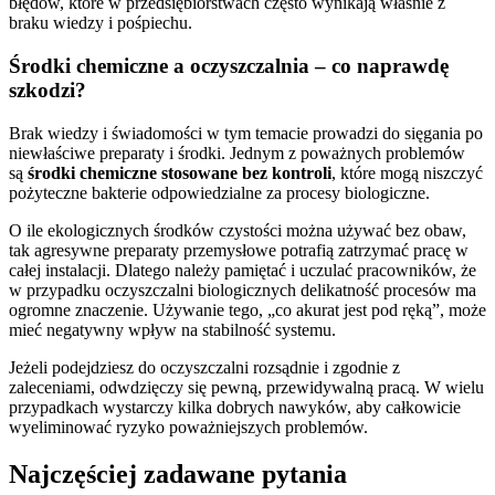
błędów, które w przedsiębiorstwach często wynikają właśnie z
braku wiedzy i pośpiechu.
Środki chemiczne a oczyszczalnia – co naprawdę
szkodzi?
Brak wiedzy i świadomości w tym temacie prowadzi do sięgania po
niewłaściwe preparaty i środki. Jednym z poważnych problemów
są
środki chemiczne stosowane bez kontroli
, które mogą niszczyć
pożyteczne bakterie odpowiedzialne za procesy biologiczne.
O ile ekologicznych środków czystości można używać bez obaw,
tak agresywne preparaty przemysłowe potrafią zatrzymać pracę w
całej instalacji. Dlatego należy pamiętać i uczulać pracowników, że
w przypadku oczyszczalni biologicznych delikatność procesów ma
ogromne znaczenie. Używanie tego, „co akurat jest pod ręką”, może
mieć negatywny wpływ na stabilność systemu.
Jeżeli podejdziesz do oczyszczalni rozsądnie i zgodnie z
zaleceniami, odwdzięczy się pewną, przewidywalną pracą. W wielu
przypadkach wystarczy kilka dobrych nawyków, aby całkowicie
wyeliminować ryzyko poważniejszych problemów.
Najczęściej zadawane pytania