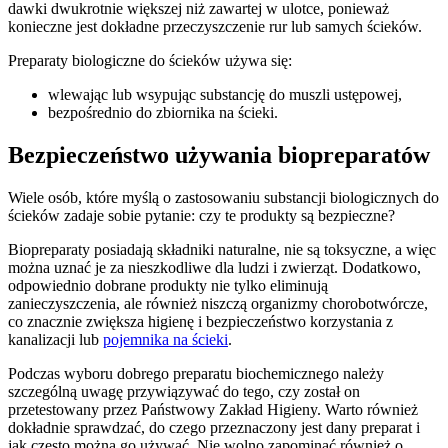
dawki dwukrotnie większej niż zawartej w ulotce, ponieważ
konieczne jest dokładne przeczyszczenie rur lub samych ścieków.
Preparaty biologiczne do ścieków używa się:
wlewając lub wsypując substancję do muszli ustępowej,
bezpośrednio do zbiornika na ścieki.
Bezpieczeństwo używania biopreparatów
Wiele osób, które myślą o zastosowaniu substancji biologicznych do
ścieków zadaje sobie pytanie: czy te produkty są bezpieczne?
Biopreparaty posiadają składniki naturalne, nie są toksyczne, a więc
można uznać je za nieszkodliwe dla ludzi i zwierząt. Dodatkowo,
odpowiednio dobrane produkty nie tylko eliminują
zanieczyszczenia, ale również niszczą organizmy chorobotwórcze,
co znacznie zwiększa higienę i bezpieczeństwo korzystania z
kanalizacji lub
pojemnika na ścieki
.
Podczas wyboru dobrego preparatu biochemicznego należy
szczególną uwagę przywiązywać do tego, czy został on
przetestowany przez Państwowy Zakład Higieny. Warto również
dokładnie sprawdzać, do czego przeznaczony jest dany preparat i
jak często można go używać. Nie wolno zapominać również o