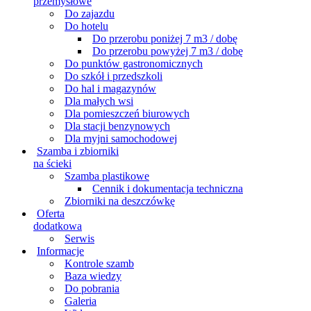
przemysłowe
Do zajazdu
Do hotelu
Do przerobu poniżej 7 m3 / dobę
Do przerobu powyżej 7 m3 / dobę
Do punktów gastronomicznych
Do szkół i przedszkoli
Do hal i magazynów
Dla małych wsi
Dla pomieszczeń biurowych
Dla stacji benzynowych
Dla myjni samochodowej
Szamba i zbiorniki
na ścieki
Szamba plastikowe
Cennik i dokumentacja techniczna
Zbiorniki na deszczówkę
Oferta
dodatkowa
Serwis
Informacje
Kontrole szamb
Baza wiedzy
Do pobrania
Galeria