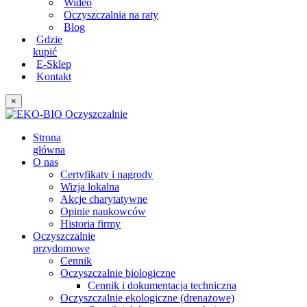
Wideo
Oczyszczalnia na raty
Blog
Gdzie
kupić
E-Sklep
Kontakt
×
Strona
główna
O nas
Certyfikaty i nagrody
Wizja lokalna
Akcje charytatywne
Opinie naukowców
Historia firmy
Oczyszczalnie
przydomowe
Cennik
Oczyszczalnie biologiczne
Cennik i dokumentacja techniczna
Oczyszczalnie ekologiczne (drenażowe)