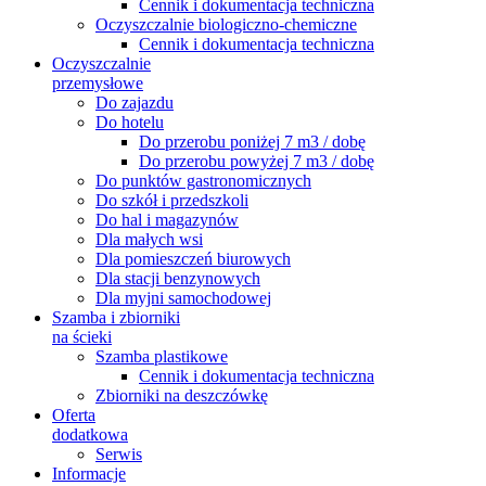
Cennik i dokumentacja techniczna
Oczyszczalnie biologiczno-chemiczne
Cennik i dokumentacja techniczna
Oczyszczalnie
przemysłowe
Do zajazdu
Do hotelu
Do przerobu poniżej 7 m3 / dobę
Do przerobu powyżej 7 m3 / dobę
Do punktów gastronomicznych
Do szkół i przedszkoli
Do hal i magazynów
Dla małych wsi
Dla pomieszczeń biurowych
Dla stacji benzynowych
Dla myjni samochodowej
Szamba i zbiorniki
na ścieki
Szamba plastikowe
Cennik i dokumentacja techniczna
Zbiorniki na deszczówkę
Oferta
dodatkowa
Serwis
Informacje