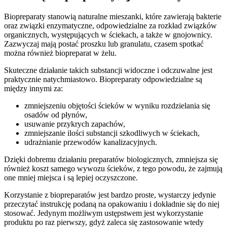
Biopreparaty stanowią naturalne mieszanki, które zawierają bakterie
oraz związki enzymatyczne, odpowiedzialne za rozkład związków
organicznych, występujących w ściekach, a także w gnojownicy.
Zazwyczaj mają postać proszku lub granulatu, czasem spotkać
można również biopreparat w żelu.
Skuteczne działanie takich substancji widoczne i odczuwalne jest
praktycznie natychmiastowo. Biopreparaty odpowiedzialne są
między innymi za:
zmniejszeniu objętości ścieków w wyniku rozdzielania się
osadów od płynów,
usuwanie przykrych zapachów,
zmniejszanie ilości substancji szkodliwych w ściekach,
udrażnianie przewodów kanalizacyjnych.
Dzięki dobremu działaniu preparatów biologicznych, zmniejsza się
również koszt samego wywozu ścieków, z tego powodu, że zajmują
one mniej miejsca i są lepiej oczyszczone.
Korzystanie z biopreparatów jest bardzo proste, wystarczy jedynie
przeczytać instrukcję podaną na opakowaniu i dokładnie się do niej
stosować. Jedynym możliwym ustępstwem jest wykorzystanie
produktu po raz pierwszy, gdyż zaleca się zastosowanie wtedy