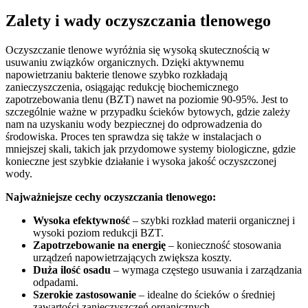
Zalety i wady oczyszczania tlenowego
Oczyszczanie tlenowe wyróżnia się wysoką skutecznością w
usuwaniu związków organicznych. Dzięki aktywnemu
napowietrzaniu bakterie tlenowe szybko rozkładają
zanieczyszczenia, osiągając redukcję biochemicznego
zapotrzebowania tlenu (BZT) nawet na poziomie 90-95%. Jest to
szczególnie ważne w przypadku ścieków bytowych, gdzie zależy
nam na uzyskaniu wody bezpiecznej do odprowadzenia do
środowiska. Proces ten sprawdza się także w instalacjach o
mniejszej skali, takich jak przydomowe systemy biologiczne, gdzie
konieczne jest szybkie działanie i wysoka jakość oczyszczonej
wody.
Najważniejsze cechy oczyszczania tlenowego:
Wysoka efektywność
– szybki rozkład materii organicznej i
wysoki poziom redukcji BZT.
Zapotrzebowanie na energię
– konieczność stosowania
urządzeń napowietrzających zwiększa koszty.
Duża ilość osadu
– wymaga częstego usuwania i zarządzania
odpadami.
Szerokie zastosowanie
– idealne do ścieków o średniej
zawartości zanieczyszczeń organicznych.