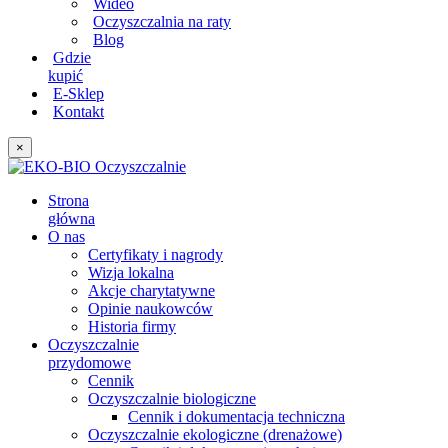
Wideo
Oczyszczalnia na raty
Blog
Gdzie
kupić
E-Sklep
Kontakt
×
Strona
główna
O nas
Certyfikaty i nagrody
Wizja lokalna
Akcje charytatywne
Opinie naukowców
Historia firmy
Oczyszczalnie
przydomowe
Cennik
Oczyszczalnie biologiczne
Cennik i dokumentacja techniczna
Oczyszczalnie ekologiczne (drenażowe)