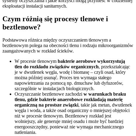
systemy oczyszczania i jakie korzyści mogą przynieść w codziennej
eksploatacji instalacji sanitarnych.
Czym różnią się procesy tlenowe i
beztlenowe?
Podstawowa różnica między oczyszczaniem tlenowym a
beztlenowym polega na obecności tlenu i rodzaju mikroorganizmów
zaangażowanych w rozkład ścieków.
W procesie tlenowym
bakterie aerobowe wykorzystują
tlen do rozkładu związków organicznych
, przekształcając
je w dwutlenek węgla, wodę i biomasę – czyli osad, który
można później usunąć. Proces ten wymaga stałego
napowietrzania za pomocą np. dmuchaw lub dyfuzorów,
szczególnie w instalacjach biologicznych.
Oczyszczanie beztlenowe zachodzi
w warunkach braku
tlenu, gdzie bakterie anaerobowe rozkładają materię
organiczną na prostsze związki
, takie jak metan, dwutlenek
węgla i woda, a także osad organiczny o mniejszej objętości
niż w procesie tlenowym. Beztlenowy rozkład jest
wolniejszy, ale generuje mniej osadu i może być bardziej
energooszczędny, ponieważ nie wymaga mechanicznego
natleniania.