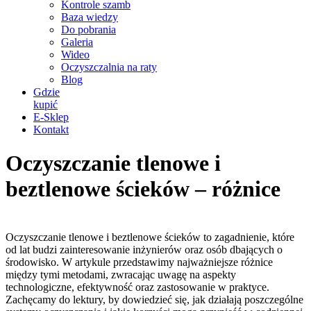
Kontrole szamb
Baza wiedzy
Do pobrania
Galeria
Wideo
Oczyszczalnia na raty
Blog
Gdzie
kupić
E-Sklep
Kontakt
Oczyszczanie tlenowe i
beztlenowe ścieków – różnice
Oczyszczanie tlenowe i beztlenowe ścieków to zagadnienie, które
od lat budzi zainteresowanie inżynierów oraz osób dbających o
środowisko. W artykule przedstawimy najważniejsze różnice
między tymi metodami, zwracając uwagę na aspekty
technologiczne, efektywność oraz zastosowanie w praktyce.
Zachęcamy do lektury, by dowiedzieć się, jak działają poszczególne