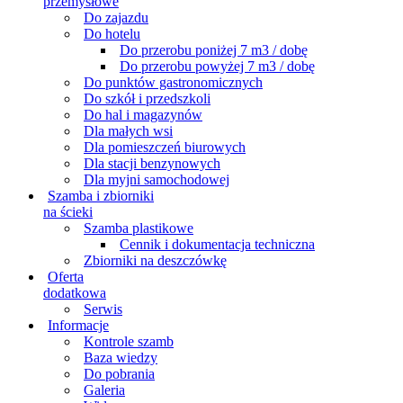
przemysłowe
Do zajazdu
Do hotelu
Do przerobu poniżej 7 m3 / dobę
Do przerobu powyżej 7 m3 / dobę
Do punktów gastronomicznych
Do szkół i przedszkoli
Do hal i magazynów
Dla małych wsi
Dla pomieszczeń biurowych
Dla stacji benzynowych
Dla myjni samochodowej
Szamba i zbiorniki
na ścieki
Szamba plastikowe
Cennik i dokumentacja techniczna
Zbiorniki na deszczówkę
Oferta
dodatkowa
Serwis
Informacje
Kontrole szamb
Baza wiedzy
Do pobrania
Galeria