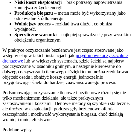
Niski koszt eksploatacji
– brak potrzeby napowietrzania
zmniejsza zużycie energii.
Produkcja biogazu
– metan może być wykorzystany jako
odnawialne źródło energii.
Wolniejszy proces
– rozkład trwa dłużej, co obniża
wydajność.
Specyficzne warunki
– najlepiej sprawdza się przy wysokim
obciążeniu organicznym.
W praktyce oczyszczanie beztlenowe jest często stosowane jako
wstępny etap w takich instalacjach jak
przydomowe oczyszczalnie
drenażowe
lub w większych systemach, gdzie ścieki są najpierw
podczyszczane w osadniku gnilnym, a następnie kierowane do
dalszego oczyszczania tlenowego. Dzięki temu można zredukować
objętość osadu i obniżyć koszty energii, jednocześnie
przygotowując ścieki do bardziej zaawansowanego procesu.
Podsumowując, oczyszczanie tlenowe i beztlenowe różnią się nie
tylko mechanizmem działania, ale także praktycznym
zastosowaniem i kosztami. Tlenowe metody są szybkie i skuteczne,
ale droższe w eksploatacji, podczas gdy beztlenowe oferują
oszczędności i możliwość wykorzystania biogazu, choć działają
wolniej i mniej efektywne.
Podobne wpisy