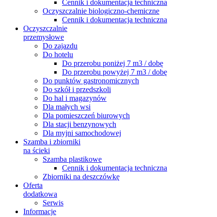
Cennik i dokumentacja techniczna
Oczyszczalnie biologiczno-chemiczne
Cennik i dokumentacja techniczna
Oczyszczalnie
przemysłowe
Do zajazdu
Do hotelu
Do przerobu poniżej 7 m3 / dobę
Do przerobu powyżej 7 m3 / dobę
Do punktów gastronomicznych
Do szkół i przedszkoli
Do hal i magazynów
Dla małych wsi
Dla pomieszczeń biurowych
Dla stacji benzynowych
Dla myjni samochodowej
Szamba i zbiorniki
na ścieki
Szamba plastikowe
Cennik i dokumentacja techniczna
Zbiorniki na deszczówkę
Oferta
dodatkowa
Serwis
Informacje