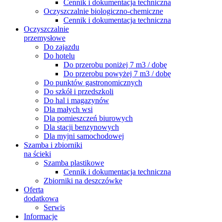
Cennik i dokumentacja techniczna
Oczyszczalnie biologiczno-chemiczne
Cennik i dokumentacja techniczna
Oczyszczalnie
przemysłowe
Do zajazdu
Do hotelu
Do przerobu poniżej 7 m3 / dobę
Do przerobu powyżej 7 m3 / dobę
Do punktów gastronomicznych
Do szkół i przedszkoli
Do hal i magazynów
Dla małych wsi
Dla pomieszczeń biurowych
Dla stacji benzynowych
Dla myjni samochodowej
Szamba i zbiorniki
na ścieki
Szamba plastikowe
Cennik i dokumentacja techniczna
Zbiorniki na deszczówkę
Oferta
dodatkowa
Serwis
Informacje