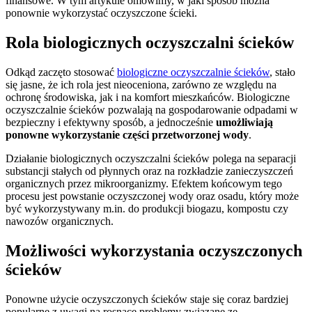
finansowe. W tym artykule omówimy, w jaki sposób można
ponownie wykorzystać oczyszczone ścieki.
Rola biologicznych oczyszczalni ścieków
Odkąd zaczęto stosować
biologiczne oczyszczalnie ścieków
, stało
się jasne, że ich rola jest nieoceniona, zarówno ze względu na
ochronę środowiska, jak i na komfort mieszkańców. Biologiczne
oczyszczalnie ścieków pozwalają na gospodarowanie odpadami w
bezpieczny i efektywny sposób, a jednocześnie
umożliwiają
ponowne wykorzystanie części przetworzonej wody
.
Działanie biologicznych oczyszczalni ścieków polega na separacji
substancji stałych od płynnych oraz na rozkładzie zanieczyszczeń
organicznych przez mikroorganizmy. Efektem końcowym tego
procesu jest powstanie oczyszczonej wody oraz osadu, który może
być wykorzystywany m.in. do produkcji biogazu, kompostu czy
nawozów organicznych.
Możliwości wykorzystania oczyszczonych
ścieków
Ponowne użycie oczyszczonych ścieków staje się coraz bardziej
popularne z uwagi na rosnące problemy związane ze