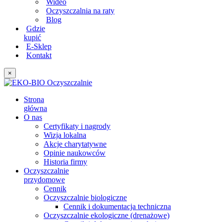
Wideo
Oczyszczalnia na raty
Blog
Gdzie
kupić
E-Sklep
Kontakt
×
Strona
główna
O nas
Certyfikaty i nagrody
Wizja lokalna
Akcje charytatywne
Opinie naukowców
Historia firmy
Oczyszczalnie
przydomowe
Cennik
Oczyszczalnie biologiczne
Cennik i dokumentacja techniczna
Oczyszczalnie ekologiczne (drenażowe)