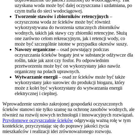
uzyskana woda może być dalej oczyszczana i uzdatniana, po
czym trafia do sieci wodociągowej.
Tworzenie stawów i zbiorników retencyjnych
–
oczyszczona woda ze ścieków może być również
wykorzystywana do tworzenia sztucznych zbiorników
wodnych, takich jak stawy czy zbiorniki retencyjne. Służą
one zarówno celom rekreacyjnym, jak i retencji wody, co
może być szczególnie istotne w przypadku okresów suszy.
Nawozy organiczne
– osad powstający podczas
oczyszczania ścieków bogaty jest w substancje odżywcze dla
roślin, takie jak azot czy fosfor. Po odpowiednim
przetworzeniu może być on wykorzystany jako nawóz
organiczny na polach uprawnych.
Wytwarzanie energii
– osad ze ścieków może być także
wykorzystany jako surowiec do produkcji biogazu, który
może z kolei być wykorzystany do wytwarzania energii
elektrycznej i cieplnej.
Wprowadzenie szeroko zakrojonej gospodarki oczyszczonych
ścieków stanowi nie tylko szansę na ochronę zasobów wodnych, ale
również na rozwój nowych technologii i innowacyjnych rozwiązań.
Przydomowe oczyszczalnie ścieków
odgrywają ważną rolę w tym
kontekście, przyczyniając się do poprawy jakości życia
mieszkańców i realizacji idei zrównoważonego rozwoju.