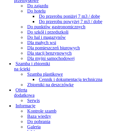
przemysłowe
Do zajazdu
Do hotelu
Do przerobu poniżej 7 m3 / dobę
Do przerobu powyżej 7 m3 / dobę
Do punktów gastronomicznych
Do szkół i przedszkoli
Do hal i magazynów
Dla małych wsi
Dla pomieszczeń biurowych
Dla stacji benzynowych
Dla myjni samochodowej
Szamba i zbiorniki
na ścieki
Szamba plastikowe
Cennik i dokumentacja techniczna
Zbiorniki na deszczówkę
Oferta
dodatkowa
Serwis
Informacje
Kontrole szamb
Baza wiedzy
Do pobrania
Galeria