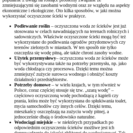
zmniejszającymi się zasobami wodnymi oraz ze względu na aspekty
ekonomiczne i ekologiczne. Oto kilka sposobów, w jaki można
wykorzystać oczyszczone ścieki w praktyce.
Podlewanie roślin
– oczyszczona woda ze ścieków jest już
stosowana w celach nawadniających na terenach rolniczych i
sadowniczych. Właściwie oczyszczone ścieki mogą być też
wykorzystane do podlewania ogrodów przydomowych czy
terenów zielonych w miastach. W ten sposób nie tylko
oszczędza się wodę pitną, ale także chroni zasoby wodne.
Użytek przemysłowy
– oczyszczona woda ze ścieków może
być wykorzystywana także na potrzeby przemysłu, np. jako
woda chłodząca czy procesowa. Dzięki temu można
zmniejszyć zużycie surowca wodnego i obniżyć koszty
działalności przedsiębiorstw.
Potrzeby domowe
– w wielu krajach, w tym również w
Polsce, coraz częściej stosuje się tzw. „szarą wodę” –
częściowo oczyszczoną wodę pochodzącą z kąpieli czy
prania, która może być wykorzystana do spłukiwania toalet,
mycia samochodów czy innych celów. Dzięki temu,
mieszkańcy oszczędzają na zużyciu wody pitnej, a
jednocześnie dbają o środowisko naturalne.
Wodociągi miejskie
– w niektórych przypadkach po
odpowiednim oczyszczeniu ścieków możliwe jest ich
doprowadzenie do jakości zbliżonej do wodociągowej. Tak